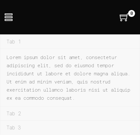
0
Tab 1
Lorem ipsum dolor sit amet, consectetur
adipiscing elit, sed do eiusmod tempor
incididunt ut labore et dolore magna aliqua.
Ut enim ad minim veniam, quis nostrud
exercitation ullamco laboris nisi ut aliquip
ex ea commodo consequat.
Tab 2
Tab 3