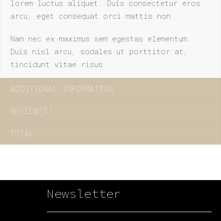
lorem luctus aliquet. Duis consectetur eros
arcu, eget consequat orci mattis non.
Nam nec ex maximus sem egestas elementum.
Duis nisl arcu, sodales ut porttitor at,
tincidunt vitae risus.
ADDITIONAL INFORMATION
REVIEW(S)
TOTAL
Newsletter